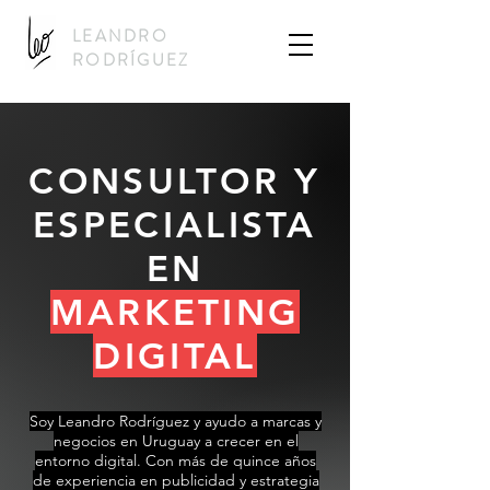
LEANDRO
RODRÍGUEZ
CONSULTOR Y
ESPECIALISTA
EN
MARKETING
DIGITAL
Soy Leandro Rodríguez y ayudo a marcas y
negocios en Uruguay a crecer en el
entorno digital. Con más de quince años
de experiencia en publicidad y estrategia