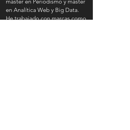
máster en Periodismo y máster
en Analítica Web y Big Data.
He trabajado con marcas como
Samsung, Johnnie Walker y
Beldent, y hoy acompaño a
negocios de Uruguay y la
región a crecer en digital.
Conocer
Ver algunos trabajos
“Trabajar en proyectos en