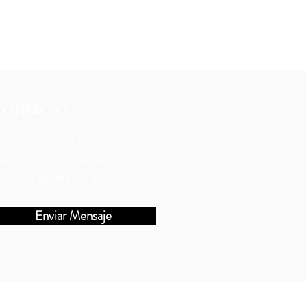
CONTACTO
onete en contacto con
eandro y conocé mejor a la
ersona detrás del sitio web.
Enviar Mensaje