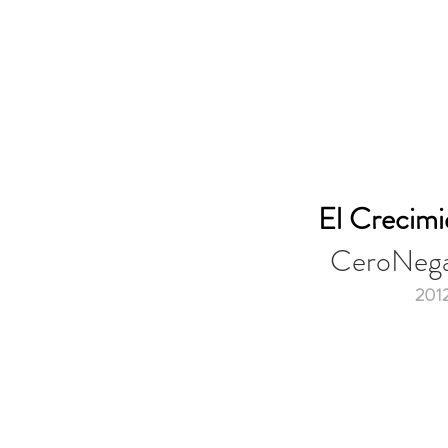
El Crecimi
CeroNega
201