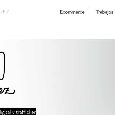
UEZ
Ecommerce
Trabajos
gital y trafficker