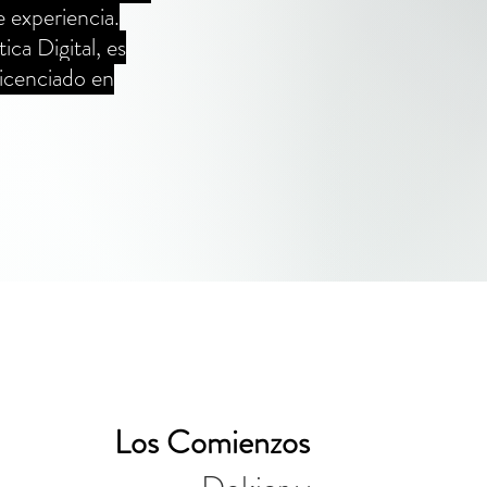
 experiencia.
ica Digital, es
licenciado en
Los Comienzos