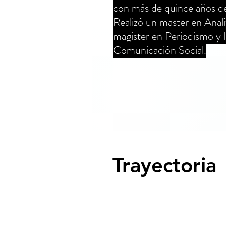
con más de quince años de
Realizó un master en Analít
magister en Periodismo y 
Comunicación Social.
Trayectoria