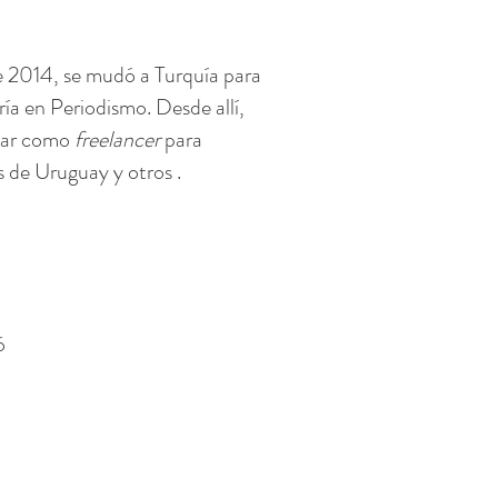
 2014, se mudó a Turquía para
ía en Periodismo. Desde allí,
jar como
freelancer
para
 de Uruguay y otros .
ó